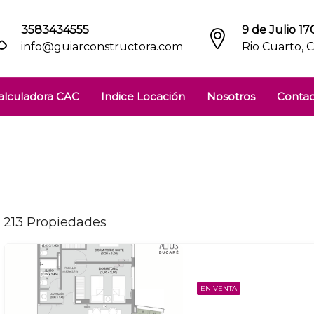
3583434555
9 de Julio 170
info@guiarconstructora.com
Rio Cuarto, 
alculadora CAC
Indice Locación
Nosotros
Conta
213 Propiedades
EN VENTA