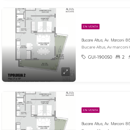
EN VENTA
Bucare Altus, Av marconi 
GUI-190050
2
EN VENTA