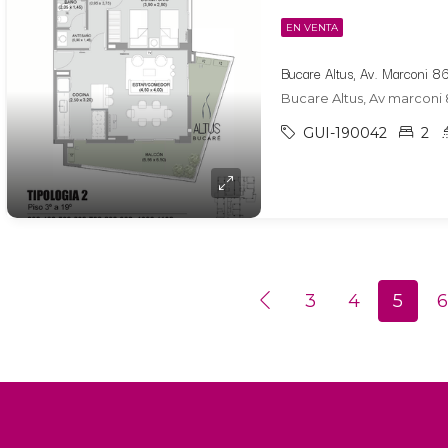
EN VENTA
Bucare Altus, Av marconi 
GUI-190042
2
3
4
5
6