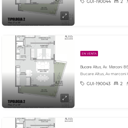
GUI-190044
2
EN VENTA
Bucare Altus, Av marconi 
GUI-190043
2