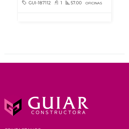
GUI-187112
1
57.00
OFICINAS