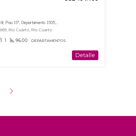
Bucare Altus, Av. Marconi 869, Piso 15°, Departamento 1505, Tipologia 10
869, Río Cuarto, Río Cuarto
1
96.00
DEPARTAMENTOS
Detalle