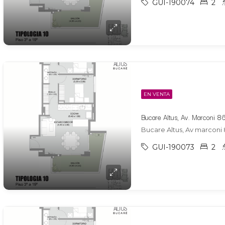
GUI-190074
2
EN VENTA
Bucare Altus, Av marconi 
GUI-190073
2