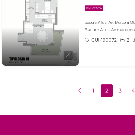
EN VENTA
Bucare Altus, Av marconi 
GUI-190072
2
1
2
3
4