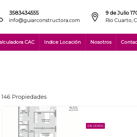
3583434555
9 de Julio 170
info@guiarconstructora.com
Rio Cuarto, 
alculadora CAC
Indice Locación
Nosotros
Conta
146 Propiedades
EN VENTA