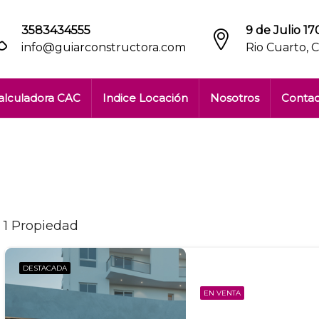
3583434555
9 de Julio 170
info@guiarconstructora.com
Rio Cuarto, 
alculadora CAC
Indice Locación
Nosotros
Conta
1 Propiedad
DESTACADA
EN VENTA