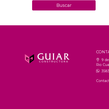
Buscar
CONT
9 de 
Rio Cua
3583
Contac